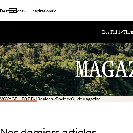
Destinations
Inspirations
Accueil
Le Mag Voyageurs
Iles Fidji
Iles Fidji
Thém
MAGA
VOYAGE ILES FIDJI
Régions
Envies
Guide
Magazine
Nos derniers articles