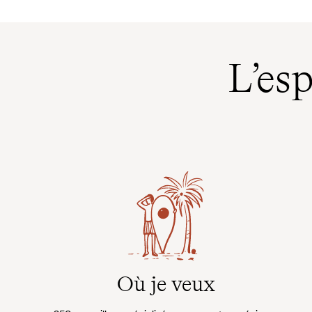
D’île en île, les Fidji se révèlent
îles tropicales (dont une cen
comme un récit ancien, façonné
est habitée) posé au cœur d
par la pierre, l’eau et la parole.
Pacifique, à quatre heures de
de l’Australie, trois de la Nou
L’es
Zélande. Une merveilleuse op
différente de la Polynésie, fac
combiner avec ces deux gra
voyages.
Où je veux