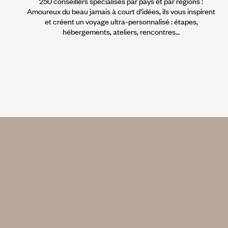
250 conseillers spécialisés par pays et par régions :
Amoureux du beau jamais à court d’idées, ils vous inspirent
et créent un voyage ultra-personnalisé : étapes,
hébergements, ateliers, rencontres…