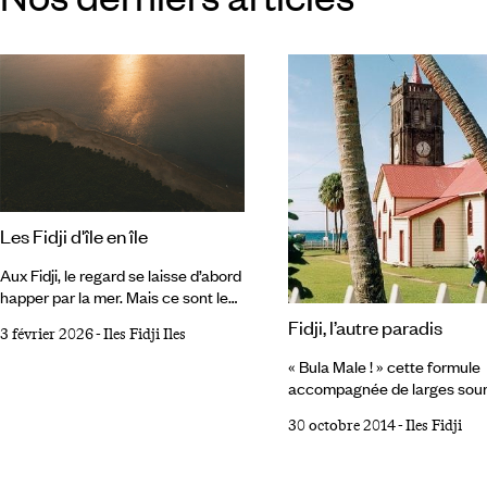
Les Fidji d'île en île
Aux Fidji, le regard se laisse d’abord
happer par la mer. Mais ce sont les
terres qui murmurent le plus
Fidji, l’autre paradis
3 février 2026
-
Iles Fidji Iles
longtemps. Sous l’éclat des lagons,
sous l’épaisseur de la forêt
« Bula Male ! » cette formule
tropicale et la simplicité des
accompagnée de larges sour
villages côtiers, affleure un archipel
noyés dans les percussions 
volcanique dont la mémoire
30 octobre 2014
-
Iles Fidji
meke, vous accueille dès l‘aé
continue de modeler les paysages,
de Nadi, sur l’île de Viti Levu.
les gestes et le tempo des jours.
Bienvenue aux Fidji, archipel