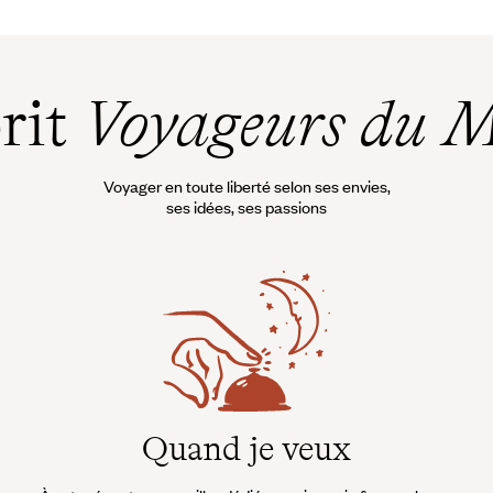
taine
u
 vol
velle-
prit
Voyageurs du 
tion,
ile à
nds
Voyager en toute liberté selon ses envies,
ses idées, ses passions
Quand je veux