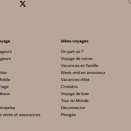
oyage
Idées voyages
yageurs
On part où ?
ageurs
Voyage de noces
Vacances en famille
tter
Week-end en amoureux
Mobile
Vacances d’été
riage
Croisière
deaux
Voyage de luxe
Tour du Monde
treprise
Déconnecter
e vente et assurances
Plongée