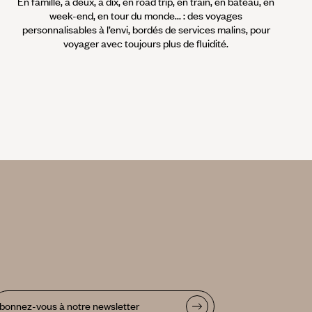
En famille, à deux, à dix, en road trip, en train, en bateau, en
week-end, en tour du monde... : des voyages
personnalisables à l’envi, bordés de services malins, pour
voyager avec toujours plus de fluidité.
bonnez-vous à notre newsletter