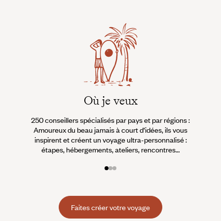
Où je veux
250 conseillers spécialisés par pays et par régions :
À 
Amoureux du beau jamais à court d’idées, ils vous
fran
inspirent et créent un voyage ultra-personnalisé :
suiven
étapes, hébergements, ateliers, rencontres…
Faites créer votre voyage