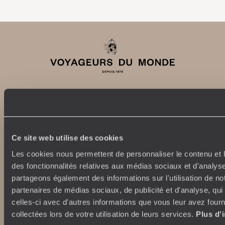
Abonnez-vous à notre newsletter
Ce site web utilise des cookies
Lire notre politique de confidentialité
Les cookies nous permettent de personnaliser le contenu et l
des fonctionnalités relatives aux médias sociaux et d'analyse
partageons également des informations sur l'utilisation de no
Nos engagements
Idées voyages
partenaires de médias sociaux, de publicité et d'analyse, qu
100% carbone absorbé
On part où ?
celles-ci avec d'autres informations que vous leur avez fourni
Tourisme responsable
Voyage de noces
collectées lors de votre utilisation de leurs services.
Plus d'