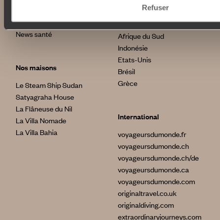
Voyages d'entreprise
Italie
Refuser
Conditions de vente et
Egypte
assurances
Australie
News santé
Afrique du Sud
Indonésie
Etats-Unis
Nos maisons
Brésil
Grèce
Le Steam Ship Sudan
Satyagraha House
La Flâneuse du Nil
International
La Villa Nomade
La Villa Bahia
voyageursdumonde.fr
voyageursdumonde.ch
voyageursdumonde.ch/de
voyageursdumonde.ca
voyageursdumonde.com
originaltravel.co.uk
originaldiving.com
extraordinaryjourneys.com