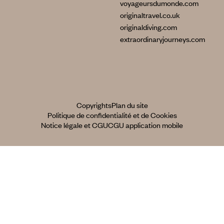
voyageursdumonde.com
originaltravel.co.uk
originaldiving.com
extraordinaryjourneys.com
Copyrights
Plan du site
Politique de confidentialité et de Cookies
Notice légale et CGU
CGU application mobile