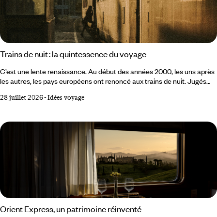
Trains de nuit : la quintessence du voyage
C’est une lente renaissance. Au début des années 2000, les uns après
les autres, les pays européens ont renoncé aux trains de nuit. Jugés
trop coûteux, trop lents, inadaptés à la concurrence de l’avion low cost
28 juillet 2026
-
Idées voyage
et du TGV, ils semblaient condamnés à disparaître. Dans l’imaginaire
collectif, le train de nuit appartenait à un temps révolu. Mais le
mouvement s’est inversé et il apparaît aujourd’hui comme le moyen de
transport le plus adapté aux enjeux de mobilité actuels et futurs.
Orient Express, un patrimoine réinventé