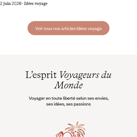
2 juin 2026
-
Idées voyage
des zones peu densément habitées, où la nature domine et où l’activité
humaine se fait discrète. Autant de destinations que nous avons
parcourues pour sélectionner quelques-uns de ces nouveaux ranchs,
parmi les plus singuliers.
Voir tous nos articles Idées voyage
L’esprit
Voyageurs du
Monde
Voyager en toute liberté selon ses envies,
ses idées, ses passions