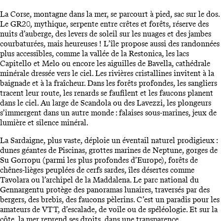
La Corse, montagne dans la mer, se parcourt à pied, sac sur le dos.
Le GR20, mythique, serpente entre crêtes et forêts, réserve des
nuits d’auberge, des levers de soleil sur les nuages et des jambes
courbaturées, mais heureuses ! L’île propose aussi des randonnées
plus accessibles, comme la vallée de la Restonica, les lacs
Capitello et Melo ou encore les aiguilles de Bavella, cathédrale
minérale dressée vers le ciel. Les rivières cristallines invitent à la
baignade et à la fraîcheur. Dans les forêts profondes, les sangliers
tracent leur route, les renards se faufilent et les faucons planent
dans le ciel. Au large de Scandola ou des Lavezzi, les plongeurs
s’immergent dans un autre monde : falaises sous-marines, jeux de
lumière et silence minéral.
La Sardaigne, plus vaste, déploie un éventail naturel prodigieux :
dunes géantes de Piscinas, grottes marines de Neptune, gorges de
Su Gorropu (parmi les plus profondes d’Europe), forêts de
chênes-lièges peuplées de cerfs sardes, îles désertes comme
Tavolara ou l’archipel de la Maddalena. Le parc national du
Gennargentu protège des panoramas lunaires, traversés par des
bergers, des brebis, des faucons pèlerins. C’est un paradis pour les
amateurs de VTT, d’escalade, de voile ou de spéléologie. Et sur la
côte, la mer reprend ses droits, dans une transparence