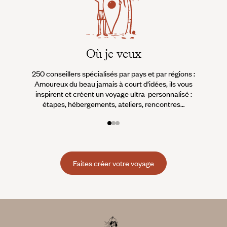
Où je veux
250 conseillers spécialisés par pays et par régions :
À 
Amoureux du beau jamais à court d’idées, ils vous
fran
inspirent et créent un voyage ultra-personnalisé :
suiven
étapes, hébergements, ateliers, rencontres…
Faites créer votre voyage