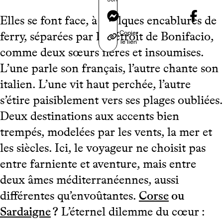
Messenger
Elles se font face, à quelques encablures de
Copier
ferry, séparées par le détroit de Bonifacio,
le lien
comme deux sœurs fières et insoumises.
L’une parle son français, l’autre chante son
italien. L’une vit haut perchée, l’autre
s’étire paisiblement vers ses plages oubliées.
Deux destinations aux accents bien
trempés, modelées par les vents, la mer et
les siècles. Ici, le voyageur ne choisit pas
entre farniente et aventure, mais entre
deux âmes méditerranéennes, aussi
différentes qu’envoûtantes.
Corse
ou
Sardaigne
?
L’éternel dilemme du cœur :