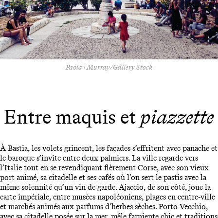
Paola+Murray/Gallery Stock
Entre maquis et
piazzette
À Bastia, les volets grincent, les façades s’effritent avec panache et
le baroque s’invite entre deux palmiers. La ville regarde vers
l’
Italie
tout en se revendiquant fièrement Corse, avec son vieux
port animé, sa citadelle et ses cafés où l’on sert le pastis avec la
même solennité qu’un vin de garde. Ajaccio, de son côté, joue la
carte impériale, entre musées napoléoniens, plages en centre-ville
et marchés animés aux parfums d’herbes sèches. Porto-Vecchio,
avec sa citadelle posée sur la mer, mêle farniente chic et traditions