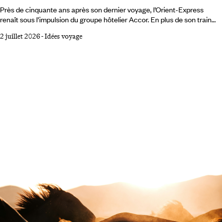
Près de cinquante ans après son dernier voyage, l’Orient-Express
renaît sous l’impulsion du groupe hôtelier Accor. En plus de son train
historique, la marque éponyme déploie un univers qui s’étend
2 juillet 2026
-
Idées voyage
désormais aux hôtels et à la mer, avec une même ambition : faire du
voyage un art de vivre, patrimonial, guidé par la volonté de redonner
toute sa place à la notion de voyage au long-cours. Il existe peu de
noms capables, à eux seuls, de convoquer un imaginaire universel.