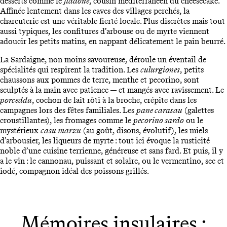
desserts comme le
fiadone
, cousin méditerranéen du cheesecake.
Affinée lentement dans les caves des villages perchés, la
charcuterie est une véritable fierté locale. Plus discrètes mais tout
aussi typiques, les confitures d’arbouse ou de myrte viennent
adoucir les petits matins, en nappant délicatement le pain beurré.
La Sardaigne, non moins savoureuse, déroule un éventail de
spécialités qui respirent la tradition. Les
culurgiones
, petits
chaussons aux pommes de terre, menthe et pecorino, sont
sculptés à la main avec patience — et mangés avec ravissement. Le
porceddu
, cochon de lait rôti à la broche, crépite dans les
campagnes lors des fêtes familiales. Les
pane carasau
(galettes
croustillantes), les fromages comme le
pecorino sardo
ou le
mystérieux
casu marzu
(au goût, disons, évolutif), les miels
d’arbousier, les liqueurs de myrte : tout ici évoque la rusticité
noble d’une cuisine terrienne, généreuse et sans fard. Et puis, il y
a le vin : le cannonau, puissant et solaire, ou le vermentino, sec et
iodé, compagnon idéal des poissons grillés.
Mémoires insulaires :