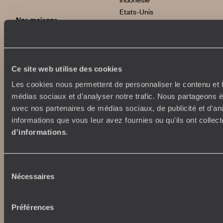
Etats-Unis
Nos maisons
Brésil
Grèce
Le Steam Ship Sudan
Satyagraha House
La Flâneuse du Nil
International
Ce site web utilise des cookies
La Villa Nomade
Les cookies nous permettent de personnaliser le contenu et le
La Villa Bahia
voyageursdumonde.fr
médias sociaux et d'analyser notre trafic. Nous partageons ég
voyageursdumonde.ch
avec nos partenaires de médias sociaux, de publicité et d'an
voyageursdumonde.ch/de
informations que vous leur avez fournies ou qu'ils ont collect
voyageursdumonde.ca
d'informations
.
voyageursdumonde.com
originaltravel.co.uk
originaldiving.com
Sélection
extraordinaryjourneys.com
Nécessaires
du
consentement
Préférences