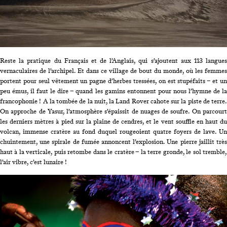
Reste la pratique du Français et de l’Anglais, qui s’ajoutent aux 113 langues
vernaculaires de l’archipel. Et dans ce village de bout du monde, où les femmes
portent pour seul vêtement un pagne d’herbes tressées, on est stupéfaits – et un
peu émus, il faut le dire – quand les gamins entonnent pour nous l’hymne de la
francophonie ! A la tombée de la nuit, la Land Rover cahote sur la piste de terre.
On approche de Yasur, l’atmosphère s’épaissit de nuages de soufre. On parcourt
les derniers mètres à pied sur la plaine de cendres, et le vent souffle en haut du
volcan, immense cratère au fond duquel rougeoient quatre foyers de lave. Un
chuintement, une spirale de fumée annoncent l’explosion. Une pierre jaillit très
haut à la verticale, puis retombe dans le cratère – la terre gronde, le sol tremble,
l’air vibre, c’est lunaire !