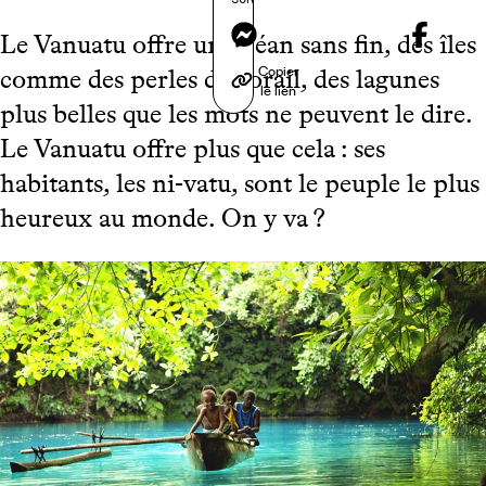
Messenger
Le Vanuatu offre un océan sans fin, des îles
Copier
comme des perles de corail, des lagunes
le lien
plus belles que les mots ne peuvent le dire.
Le Vanuatu offre plus que cela : ses
habitants, les ni-vatu, sont le peuple le plus
heureux au monde. On y va ?