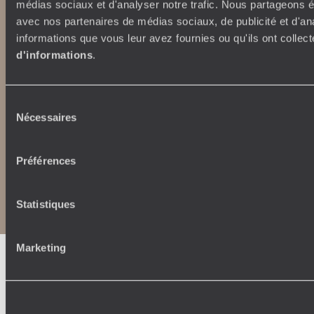
voyageursdumonde.ch/de
médias sociaux et d'analyser notre trafic. Nous partageons ég
voyageursdumonde.ca
avec nos partenaires de médias sociaux, de publicité et d'an
voyageursdumonde.com
informations que vous leur avez fournies ou qu'ils ont collect
originaltravel.co.uk
d'informations
.
originaldiving.com
extraordinaryjourneys.com
Sélection
Nécessaires
du
consentement
Préférences
Copyrights
Plan du site
Politique de confidentialité et de Cookies
Notice légale et CGU
CGU application mobile
Statistiques
Marketing