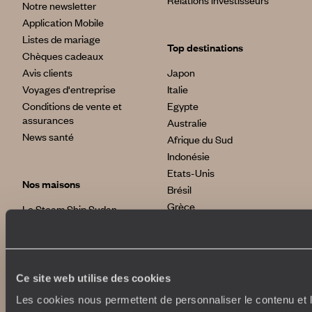
Relations investisseurs
Notre newsletter
Application Mobile
Listes de mariage
Top destinations
Chèques cadeaux
Avis clients
Japon
Voyages d'entreprise
Italie
Conditions de vente et
Egypte
assurances
Australie
News santé
Afrique du Sud
Indonésie
Etats-Unis
Nos maisons
Brésil
Grèce
Le Steam Ship Sudan
Satyagraha House
La Flâneuse du Nil
International
La Villa Nomade
La Villa Bahia
Ce site web utilise des cookies
voyageursdumonde.fr
voyageursdumonde.ch
Les cookies nous permettent de personnaliser le contenu et le