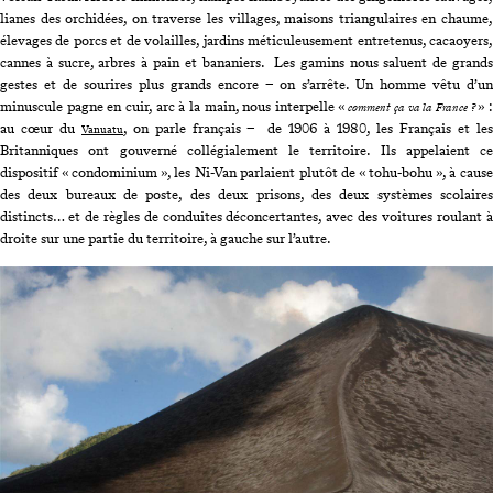
lianes des orchidées, on traverse les villages, maisons triangulaires en chaume,
élevages de porcs et de volailles, jardins méticuleusement entretenus, cacaoyers,
cannes à sucre, arbres à pain et bananiers. Les gamins nous saluent de grands
gestes et de sourires plus grands encore – on s’arrête. Un homme vêtu d’un
minuscule pagne en cuir, arc à la main, nous interpelle «
» 
comment ça va la France ?
au cœur du
, on parle français – de 1906 à 1980, les Français et les
Vanuatu
Britanniques ont gouverné collégialement le territoire. Ils appelaient ce
dispositif « condominium », les Ni-Van parlaient plutôt de « tohu-bohu », à cause
des deux bureaux de poste, des deux prisons, des deux systèmes scolaires
distincts… et de règles de conduites déconcertantes, avec des voitures roulant à
droite sur une partie du territoire, à gauche sur l’autre.