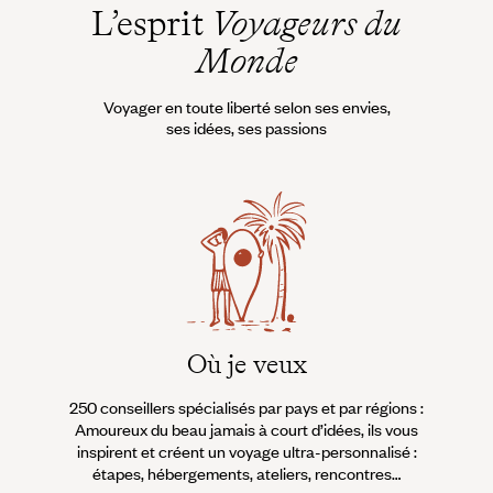
L’esprit
Voyageurs du
Monde
Voyager en toute liberté selon ses envies,
ses idées, ses passions
Où je veux
250 conseillers spécialisés par pays et par régions :
À 
Amoureux du beau jamais à court d’idées, ils vous
fran
inspirent et créent un voyage ultra-personnalisé :
suiven
étapes, hébergements, ateliers, rencontres…