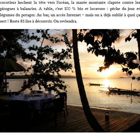
cocotiers hochent la tête vers l’océan, la marée montante clapote contre les
pirogues à balancier. A table, c’est 100 % bio et locavore : pêche du jour et
légumes du potager. Au bar, un accès Internet – mais on a déjà oublié à quoi ça
sert ! Reste 81 îles à découvrir. On reviendra.