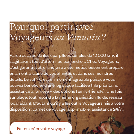
Pourquoi partir avec
Voyageurs
au Vanuatu
?
Parce qu’avec 83 îles éparpillées sur plus de 12 000 km², il
s’agit avant tout d’atterrir au bon endroit. Chez Voyageurs,
c’est garanti : votre itinéraire a été méticuleusement préparé
en amont à l’aune de vos affinités et dans ses moindres
détails. Le vol ? C’est un moment agréable puisque vous
pouvez bénéficier d’une logistique facilitée (file prioritaire,
assistance à l’arrivée – des options family-friendly). Une fois
sur place, tout répond à la même organisation fluide, réseau
local aidant. D’autant qu’il y a les outils Voyageurs mis à votre
disposition : carnet de voyage, appli mobile, assistance 24/7…
Faites créer votre voyage