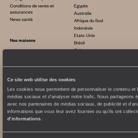
Conditions de vente et
Egypte
assurances
Australie
News santé
Afrique du Sud
Indonésie
Etats-Unis
Nos maisons
Brésil
Grèce
Le Steam Ship Sudan
Satyagraha House
La Flâneuse du Nil
International
La Villa Nomade
Ce site web utilise des cookies
La Villa Bahia
voyageursdumonde.fr
voyageursdumonde.ch
Les cookies nous permettent de personnaliser le contenu et le
voyageursdumonde.ch/de
médias sociaux et d'analyser notre trafic. Nous partageons ég
voyageursdumonde.ca
avec nos partenaires de médias sociaux, de publicité et d'an
voyageursdumonde.com
informations que vous leur avez fournies ou qu'ils ont collect
originaltravel.co.uk
d'informations
.
originaldiving.com
extraordinaryjourneys.com