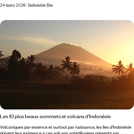
des rites et une architecture typique autour de Rantepao. L’autre est
24 mars 2026
-
Indonésie Iles
vertigineuse : dans le karst de Maros, des peintures rupestres d’environ
68000 ans figurent parmi les plus anciennes connues au monde. Ici,
l’histoire humaine prend un relief inattendu. De Makassar au karst de
Maros :
Les 10 plus beaux sommets et volcans d’Indonésie
Volcaniques par essence et surtout par naissance, les îles d’Indonésie
doivent leur existence à ces volcans antédiluviens présents par