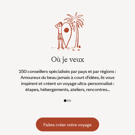
Où je veux
250 conseillers spécialisés par pays et par régions :
À 
Amoureux du beau jamais à court d’idées, ils vous
fran
inspirent et créent un voyage ultra-personnalisé :
suiven
étapes, hébergements, ateliers, rencontres…
Faites créer votre voyage