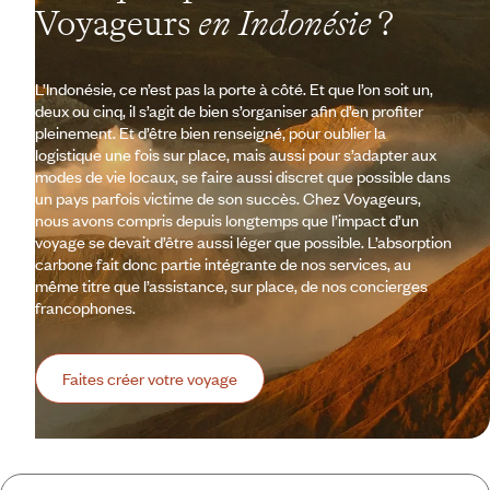
Voyageurs
en Indonésie
?
L’Indonésie, ce n’est pas la porte à côté. Et que l’on soit un,
deux ou cinq, il s’agit de bien s’organiser afin d’en profiter
pleinement. Et d’être bien renseigné, pour oublier la
logistique une fois sur place, mais aussi pour s’adapter aux
modes de vie locaux, se faire aussi discret que possible dans
un pays parfois victime de son succès. Chez Voyageurs,
nous avons compris depuis longtemps que l’impact d’un
voyage se devait d’être aussi léger que possible. L’absorption
carbone fait donc partie intégrante de nos services, au
même titre que l’assistance, sur place, de nos concierges
francophones.
Faites créer votre voyage