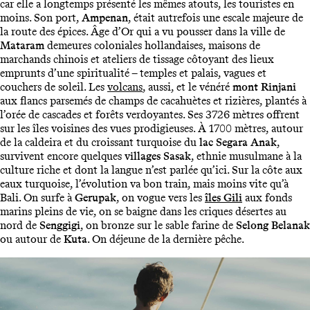
car elle a longtemps présenté les mêmes atouts, les touristes en
moins. Son port,
Ampenan
, était autrefois une escale majeure de
la route des épices. Âge d’Or qui a vu pousser dans la ville de
Mataram
demeures coloniales hollandaises, maisons de
marchands chinois et ateliers de tissage côtoyant des lieux
emprunts d’une spiritualité – temples et palais, vagues et
couchers de soleil. Les
volcans
, aussi, et le vénéré
mont Rinjani
aux flancs parsemés de champs de cacahuètes et rizières, plantés à
l’orée de cascades et forêts verdoyantes. Ses 3726 mètres offrent
sur les îles voisines des vues prodigieuses. À 1700 mètres, autour
de la caldeira et du croissant turquoise du
lac Segara Anak
,
survivent encore quelques
villages Sasak
, ethnie musulmane à la
culture riche et dont la langue n’est parlée qu’ici. Sur la côte aux
eaux turquoise, l’évolution va bon train, mais moins vite qu’à
Bali. On surfe à
Gerupak
, on vogue vers les
îles Gili
aux fonds
marins pleins de vie, on se baigne dans les criques désertes au
nord de
Senggigi
, on bronze sur le sable farine de
Selong Belanak
ou autour de
Kuta
. On déjeune de la dernière pêche.