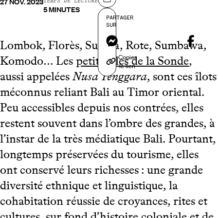
27 NOV. 2023
Partager sur
TEMPS DE LECTURE
5 MINUTES
PARTAGER
SUR
Messenger
Lombok, Florès, Sumba, Rote, Sumbawa,
Copier
Komodo… Les
petites îles de la Sonde
,
le lien
aussi appelées
Nusa Tenggara
, sont ces îlots
méconnus reliant Bali au Timor oriental.
Peu accessibles depuis nos contrées, elles
restent souvent dans l’ombre des grandes, à
l’instar de la très médiatique Bali. Pourtant,
longtemps préservées du tourisme, elles
ont conservé leurs richesses : une grande
diversité ethnique et linguistique, la
cohabitation réussie de croyances, rites et
cultures, sur fond d’histoire coloniale et de