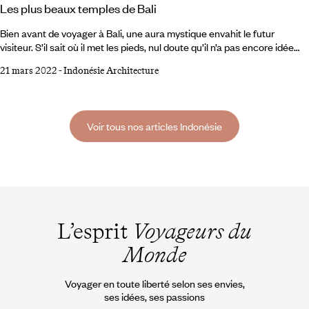
Les plus beaux temples de Bali
Bien avant de voyager à Bali, une aura mystique envahit le futur
visiteur. S’il sait où il met les pieds, nul doute qu’il n’a pas encore idée
d’où il dépose son esprit. Et pourtant les indices sont là. « Ile aux 10 000
21 mars 2022
-
Indonésie Architecture
temples » ou « Ile des Dieux », des surnoms qui mettent sur la piste.
Voici donc une sélection subjective de 10 temples à voir lors d’un séjour
à Bali. Des lieux chargés d’histoire et de spiritualité qu’il convient de
visiter dans le respect des coutumes vestimentaires (sarong
Voir tous nos articles Indonésie
obligatoire !
L’esprit
Voyageurs du
Monde
Voyager en toute liberté selon ses envies,
ses idées, ses passions