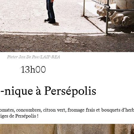
Pieter Jan De Pue/LAIF-REA
13h00
-nique à Persépolis
omates, concombres, citron vert, fromage frais et bouquets d’herb
iges de Persépolis !