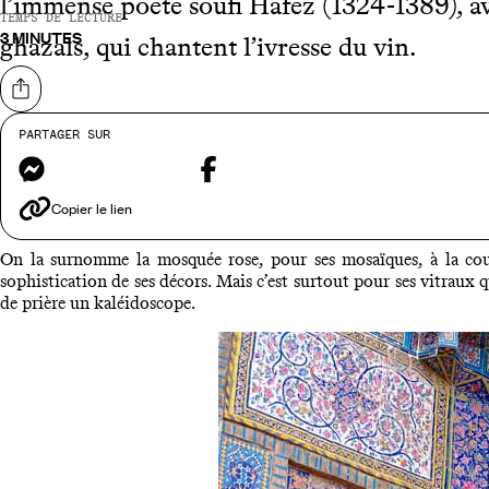
l’immense poète soufi Hafez (1324-1389), ave
TEMPS DE LECTURE
3 MINUTES
ghazals, qui chantent l’ivresse du vin.
Partager sur
PARTAGER SUR
Messenger
Facebook
Mosq
Copier le lien
On la surnomme la mosquée rose, pour ses mosaïques, à la coule
sophistication de ses décors. Mais c’est surtout pour ses vitraux qu’
de prière un kaléidoscope.