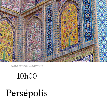
Nathanaëlle Robillard
10h00
Persépolis