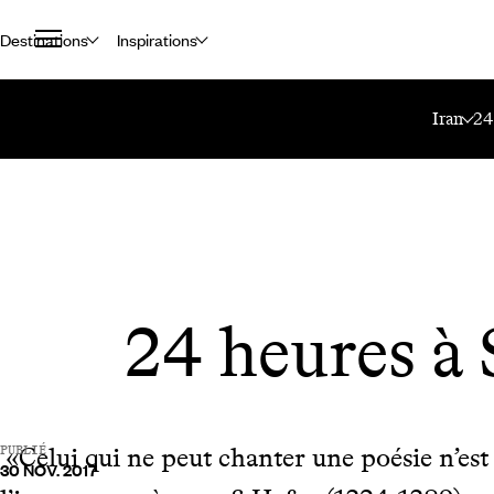
Destinations
Inspirations
Accueil
Le Mag Voyageurs
24 Heures À Shiraz
Iran
24
24 heures à 
«Celui qui ne peut chanter une poésie n’est 
PUBLIÉ
30 NOV. 2017