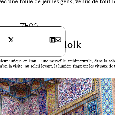
c une foule de jeunes gens, venus de tout le 
7h00
X
LinkedIn
E-mail
uée Nasir-ol-Molk
ur unique en Iran – une merveille architecturale, dans la sobri
on la visite : au soleil levant, la lumière frappant les vitraux de t