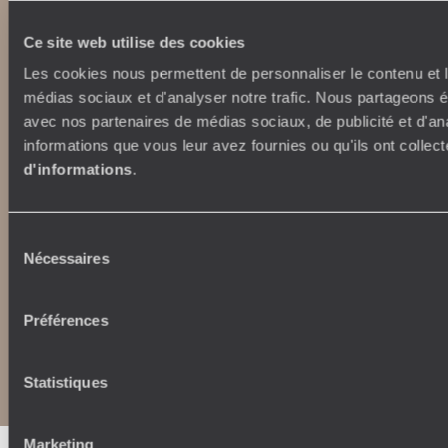
International
La Villa Nomade
La Villa Bahia
Ce site web utilise des cookies
voyageursdumonde.fr
voyageursdumonde.ch
Les cookies nous permettent de personnaliser le contenu et le
voyageursdumonde.ch/de
médias sociaux et d'analyser notre trafic. Nous partageons ég
voyageursdumonde.ca
avec nos partenaires de médias sociaux, de publicité et d'an
voyageursdumonde.com
informations que vous leur avez fournies ou qu'ils ont collect
originaltravel.co.uk
d'informations
.
originaldiving.com
extraordinaryjourneys.com
Sélection
Nécessaires
du
consentement
Préférences
Copyrights
Plan du site
Politique de confidentialité et de Cookies
Notice légale et CGU
CGU application mobile
Statistiques
Marketing