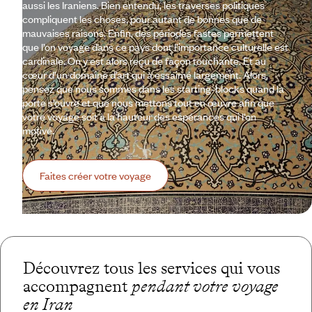
aussi les Iraniens. Bien entendu, les traverses politiques
compliquent les choses, pour autant de bonnes que de
mauvaises raisons. Enfin, des périodes fastes permettent
que l’on voyage dans ce pays dont l’importance culturelle est
cardinale. On y est alors reçu de façon touchante. Et au
cœur d’un domaine d’art qui a essaimé largement. Alors,
pensez que nous sommes dans les starting-blocks quand la
porte s’ouvre et que nous mettons tout en œuvre afin que
votre voyage soit à la hauteur des espérances qui l’on
motivé.
Faites créer votre voyage
Découvrez tous les services qui vous
accompagnent
pendant votre voyage
en Iran