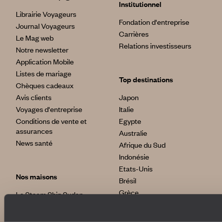
Institutionnel
Librairie Voyageurs
Fondation d'entreprise
Journal Voyageurs
Carrières
Le Mag web
Relations investisseurs
Notre newsletter
Application Mobile
Listes de mariage
Top destinations
Chèques cadeaux
Avis clients
Japon
Voyages d'entreprise
Italie
Conditions de vente et
Egypte
assurances
Australie
News santé
Afrique du Sud
Indonésie
Etats-Unis
Nos maisons
Brésil
Grèce
Le Steam Ship Sudan
Satyagraha House
La Flâneuse du Nil