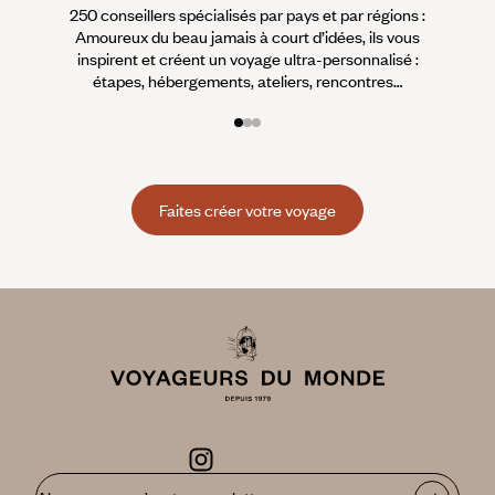
250 conseillers spécialisés par pays et par régions :
À 
Amoureux du beau jamais à court d’idées, ils vous
fran
inspirent et créent un voyage ultra-personnalisé :
suiven
étapes, hébergements, ateliers, rencontres…
Faites créer votre voyage