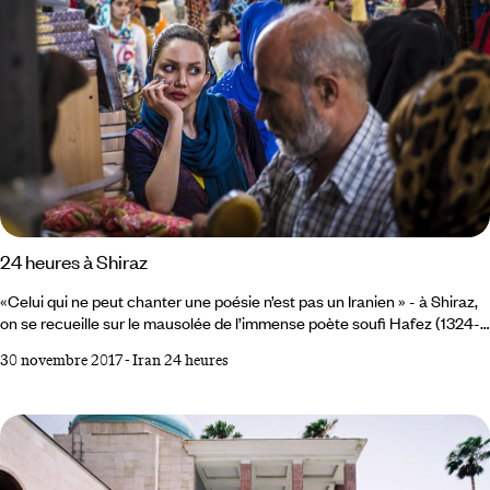
24 heures à Shiraz
«Celui qui ne peut chanter une poésie n’est pas un Iranien » - à Shiraz,
on se recueille sur le mausolée de l’immense poète soufi Hafez (1324-
1389), avec une foule de jeunes gens, venus de tout le pays, et récitant
30 novembre 2017
-
Iran 24 heures
ses ghazals, qui chantent l’ivresse du vin. 7h00 Mosquée Nasir-ol-Molk
On la surnomme la mosquée rose, pour ses mosaïques, à la couleur
unique en Iran – une merveille architecturale, dans la sobriété parfaite
de ses lignes et la sophistication de ses décors.