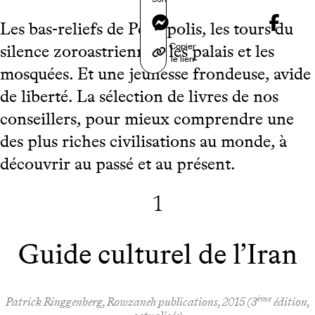
Messenger
Les bas-reliefs de Persepolis, les tours du
Copier
silence zoroastriennes, les palais et les
le lien
mosquées. Et une jeunesse frondeuse, avide
de liberté. La sélection de livres de nos
conseillers, pour mieux comprendre une
des plus riches civilisations au monde, à
découvrir au passé et au présent.
1
Guide culturel de l’Iran
ème
Patrick Ringgenberg, Rowzaneh publications, 2015 (3
édition,