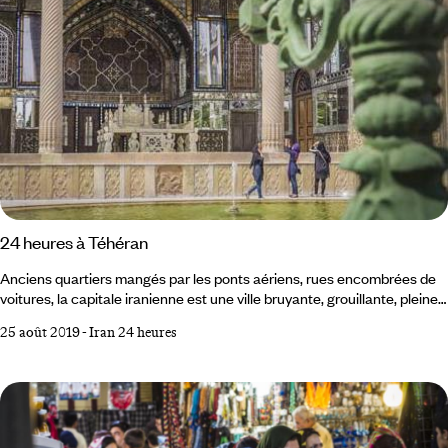
24 heures à Téhéran
Anciens quartiers mangés par les ponts aériens, rues encombrées de
voitures, la capitale iranienne est une ville bruyante, grouillante, pleine
de vie. Si ses musées et palais somptueux invitent à se pencher sur la
25 août 2019
-
Iran 24 heures
Perse ancienne, on découvre, au fil de ses galeries d’art et bars
hipsters, un Iran contemporain, progressiste et tourné vers l’avenir,
dont la presse fait peu l’écho. Que faire à Téhéran ?