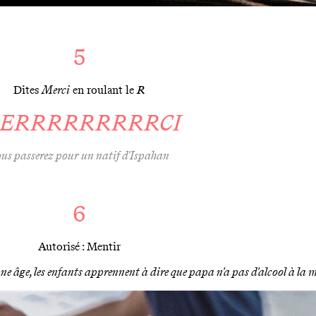
5
Dites
Merci
en roulant le
R
ERRRRRRRRRCI
us passerez pour un natif d'Ispahan
6
Autorisé : Mentir
une âge, les enfants apprennent à dire que papa n'a pas d'alcool à la 