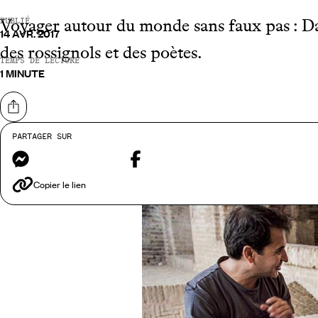
Voyager autour du monde sans faux pas : Dan
PUBLIÉ
14 AVR. 2017
des rossignols et des poètes.
TEMPS DE LECTURE
1 MINUTE
Partager sur
PARTAGER SUR
Si on vous invite à pique-niq
Messenger
Facebook
Copier le lien