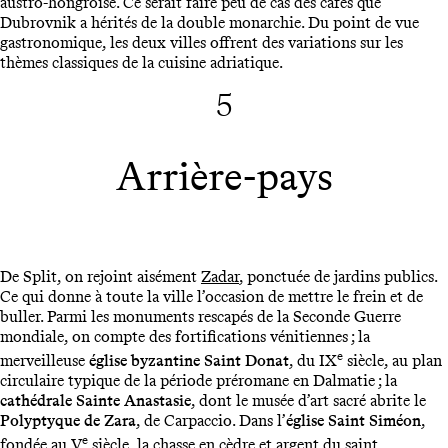
austro-hongroise. Ce serait faire peu de cas des cafés que
Dubrovnik a hérités de la double monarchie. Du point de vue
gastronomique, les deux villes offrent des variations sur les
thèmes classiques de la cuisine adriatique.
5
Arrière-pays
De Split, on rejoint aisément
Zadar
, ponctuée de jardins publics.
Ce qui donne à toute la ville l’occasion de mettre le frein et de
buller. Parmi les monuments rescapés de la Seconde Guerre
mondiale, on compte des fortifications vénitiennes ; la
e
merveilleuse
église byzantine Saint Donat
, du IX
siècle, au plan
circulaire typique de la période préromane en Dalmatie ; la
cathédrale Sainte Anastasie
, dont le musée d’art sacré abrite le
Polyptyque de Zara
, de Carpaccio. Dans l’
église Saint Siméon
,
e
fondée au V
siècle, la chasse en cèdre et argent du saint