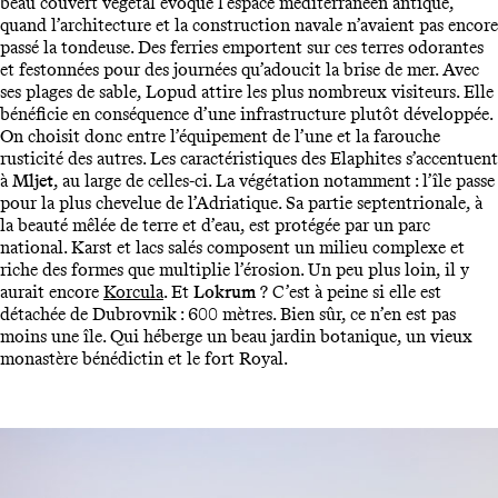
beau couvert végétal évoque l’espace méditerranéen antique,
quand l’architecture et la construction navale n’avaient pas encore
passé la tondeuse. Des ferries emportent sur ces terres odorantes
et festonnées pour des journées qu’adoucit la brise de mer. Avec
ses plages de sable, Lopud attire les plus nombreux visiteurs. Elle
bénéficie en conséquence d’une infrastructure plutôt développée.
On choisit donc entre l’équipement de l’une et la farouche
rusticité des autres. Les caractéristiques des Elaphites s’accentuent
à
Mljet
, au large de celles-ci. La végétation notamment : l’île passe
pour la plus chevelue de l’Adriatique. Sa partie septentrionale, à
la beauté mêlée de terre et d’eau, est protégée par un parc
national. Karst et lacs salés composent un milieu complexe et
riche des formes que multiplie l’érosion. Un peu plus loin, il y
aurait encore
Korcula
. Et
Lokrum
? C’est à peine si elle est
détachée de Dubrovnik : 600 mètres. Bien sûr, ce n’en est pas
moins une île. Qui héberge un beau jardin botanique, un vieux
monastère bénédictin et le fort Royal.