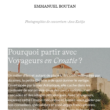
EMMANUEL BOUTAN
Photographies de couverture : Ana Kutija
Pourquoi partir avec
Voyageurs
en Croatie
?
Un millier d’îles et autant de plages, des cités millénaires par
dizaines, la petite Croatie a de quoi donner le vertige.
Enveloppée par la mer Adriatique, elle cache dans les
coulisses de son arrière-pays des parcs nationaux en
cascades et des villages pittoresques. Avec Voyageurs,
explorez cette Croatie méconnue et laissez-vous guider par
nos conseillers spécialistes et concierges francophones,
toujours à l’écoute de vos envies – et, le cas échéant, de