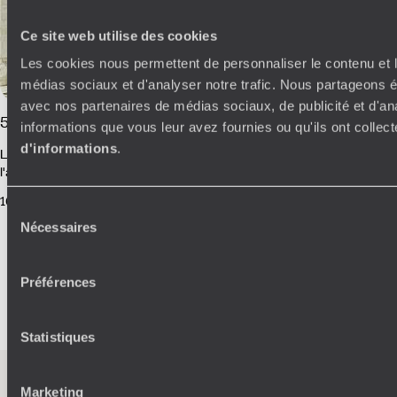
Ce site web utilise des cookies
Les cookies nous permettent de personnaliser le contenu et le
médias sociaux et d'analyser notre trafic. Nous partageons ég
avec nos partenaires de médias sociaux, de publicité et d'an
5 livres à lire avant de partir en Croatie
informations que vous leur avez fournies ou qu'ils ont collect
d'informations
.
La Croatie est si belle, que même lorsque les livres se concentrent sur
l'aspect obscur de son histoire – ou de celle des protagonistes – la
beauté du pays ne peut jamais être totalement mise de côté. Elle est là,
16 décembre 2017
-
Croatie Culture
avec le bleu de la mer, sa lumière franche et apaisante, ouvre toujours
Sélection
une fenêtre de rêve avant notre voyage. 1 2 saisons croates, Tome 1 :
Nécessaires
du
pelote dans la fumée de Miroslav Sekulic C'est un conte noir.
consentement
Voir tous nos articles Croatie
Préférences
Statistiques
Marketing