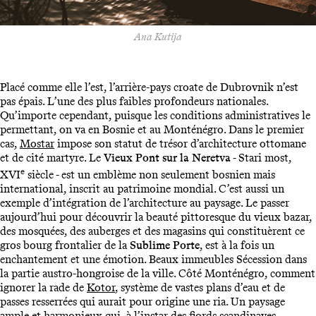
Ana Kutija
Placé comme elle l’est, l’arrière-pays croate de Dubrovnik n’est
pas épais. L’une des plus faibles profondeurs nationales.
Qu’importe cependant, puisque les conditions administratives le
permettant, on va en Bosnie et au Monténégro. Dans le premier
cas,
Mostar
impose son statut de trésor d’architecture ottomane
et de cité martyre. Le
Vieux Pont sur la Neretva
- Stari most,
e
XVI
siècle - est un emblème non seulement bosnien mais
international, inscrit au patrimoine mondial. C’est aussi un
exemple d’intégration de l’architecture au paysage. Le passer
aujourd’hui pour découvrir la beauté pittoresque du vieux bazar,
des mosquées, des auberges et des magasins qui constituèrent ce
gros bourg frontalier de la
Sublime Porte
, est à la fois un
enchantement et une émotion. Beaux immeubles Sécession dans
la partie austro-hongroise de la ville. Côté Monténégro, comment
ignorer la rade de
Kotor
, système de vastes plans d’eau et de
passes resserrées qui aurait pour origine une ria. Un paysage
ample et harmonieux qui, à l’instar des fjords scandinaves,