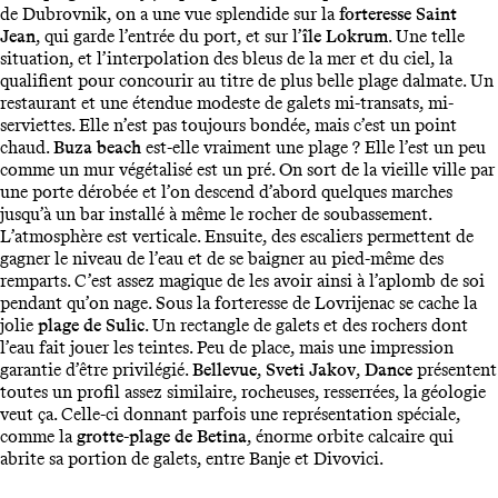
de Dubrovnik, on a une vue splendide sur la
forteresse Saint
Jean
, qui garde l’entrée du port, et sur l’
île Lokrum
. Une telle
situation, et l’interpolation des bleus de la mer et du ciel, la
qualifient pour concourir au titre de plus belle plage dalmate. Un
restaurant et une étendue modeste de galets mi-transats, mi-
serviettes. Elle n’est pas toujours bondée, mais c’est un point
chaud.
Buza beach
est-elle vraiment une plage ? Elle l’est un peu
comme un mur végétalisé est un pré. On sort de la vieille ville par
une porte dérobée et l’on descend d’abord quelques marches
jusqu’à un bar installé à même le rocher de soubassement.
L’atmosphère est verticale. Ensuite, des escaliers permettent de
gagner le niveau de l’eau et de se baigner au pied-même des
remparts. C’est assez magique de les avoir ainsi à l’aplomb de soi
pendant qu’on nage. Sous la forteresse de Lovrijenac se cache la
jolie
plage de Sulic
. Un rectangle de galets et des rochers dont
l’eau fait jouer les teintes. Peu de place, mais une impression
garantie d’être privilégié.
Bellevue
,
Sveti Jakov
,
Dance
présentent
toutes un profil assez similaire, rocheuses, resserrées, la géologie
veut ça. Celle-ci donnant parfois une représentation spéciale,
comme la
grotte-plage de Betina
, énorme orbite calcaire qui
abrite sa portion de galets, entre Banje et Divovici.