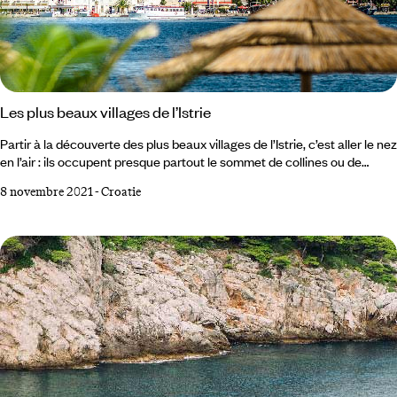
Les plus beaux villages de l’Istrie
Partir à la découverte des plus beaux villages de l’Istrie, c’est aller le nez
en l’air : ils occupent presque partout le sommet de collines ou de
buttes, d’une falaise parfois. Ainsi, au nord de la péninsule, Groznjan,
8 novembre 2021
-
Croatie
Oprtalj, Motovun et Hum ; ainsi, dans sa partie centrale, Beram et Sveti
Lovrec ; ou, sur les côtes est et ouest, Brsec et Bale. Un collier de
perles de calcaire médiévales et Renaissance, que le bleu du ciel, les
tons variés de la campagne, le scintillement de l’Adriatique magnifient.