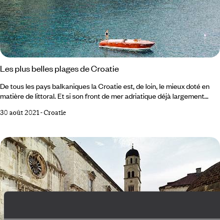
Les plus belles plages de Croatie
De tous les pays balkaniques la Croatie est, de loin, le mieux doté en
matière de littoral. Et si son front de mer adriatique déjà largement
avantageux ne suffisait pas, celui-ci voit également perler plus d’un
30 août 2021
-
Croatie
millier d’îles à l’esthétisme tout méditerranéen. Tour d’horizon des plus
belles plages croates, insulaires et continentales. Zlatni Rat (île de
Brac) Banje Beach (Dubrovnik) Betina Cave (Dubrovnik) Ninska
Laguna (Nin) Stiniva (île de Vis) Dubovica (île de Hvar) Beritnica (île de
Pag) 1 La plage de Zlatni Rat,