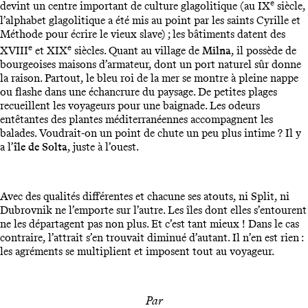
e
devint un centre important de culture glagolitique (au IX
siècle,
l’alphabet glagolitique a été mis au point par les saints Cyrille et
Méthode pour écrire le vieux slave) ; les bâtiments datent des
e
e
XVIII
et XIX
siècles. Quant au village de
Milna
, il possède de
bourgeoises maisons d’armateur, dont un port naturel sûr donne
la raison. Partout, le bleu roi de la mer se montre à pleine nappe
ou flashe dans une échancrure du paysage. De petites plages
recueillent les voyageurs pour une baignade. Les odeurs
entêtantes des plantes méditerranéennes accompagnent les
balades. Voudrait-on un point de chute un peu plus intime ? Il y
a l’
île de Solta
, juste à l’ouest.
Avec des qualités différentes et chacune ses atouts, ni Split, ni
Dubrovnik ne l’emporte sur l’autre. Les îles dont elles s’entourent
ne les départagent pas non plus. Et c’est tant mieux ! Dans le cas
contraire, l’attrait s’en trouvait diminué d’autant. Il n’en est rien :
les agréments se multiplient et imposent tout au voyageur.
Par