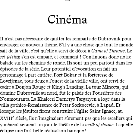
Cinéma
Il n’est pas nécessaire de quitter les remparts de Dubrovnik pour
envisager ce nouveau thème. S’il y a une chose que tout le monde
sait de la ville, c’est qu’elle a servi de décor à
Game of Thrones
. Le
set-jetting
s’en est emparé, et comment ! Continuons donc notre
balade sur les chemins de ronde. Ils sont un peu partout dans les
épisodes de la série. Leur potentiel d’évocation en fait un
personnage à part entière.
Fort Bokar
et la
forteresse de
Lovrijenac
, tous deux à l’ouest de la vieille ville, ont servi de
cadre à Donjon Rouge et King’s Landing. La
tour Minceta
, qui
domine Dubrovnik au nord, fut le palais des Poussières des
Nonmourants. La Khaleesi Daenerys Targaryen a logé dans la
villa gothico-Renaissance de
Petar Sorkocevic
, à
Lapad
. Et
lorsque les jésuites firent construire l’
église Saint Ignace
, au
e
XVIII
siècle, ils n’imaginaient sûrement pas que les escaliers qui
y mènent seraient un jour le théâtre de la
walk of shame
. Laquelle
éclipse une fort belle réalisation baroque !