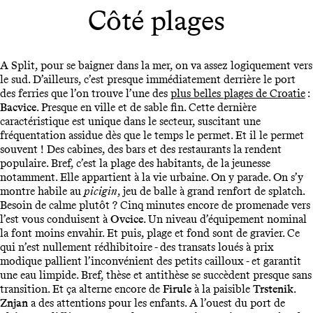
Côté plages
A Split, pour se baigner dans la mer, on va assez logiquement vers
le sud. D’ailleurs, c’est presque immédiatement derrière le port
des ferries que l’on trouve l’une des
plus belles plages de Croatie
:
Bacvice
. Presque en ville et de sable fin. Cette dernière
caractéristique est unique dans le secteur, suscitant une
fréquentation assidue dès que le temps le permet. Et il le permet
souvent ! Des cabines, des bars et des restaurants la rendent
populaire. Bref, c’est la plage des habitants, de la jeunesse
notamment. Elle appartient à la vie urbaine. On y parade. On s’y
montre habile au
picigin
, jeu de balle à grand renfort de splatch.
Besoin de calme plutôt ? Cinq minutes encore de promenade vers
l’est vous conduisent à
Ovcice
. Un niveau d’équipement nominal
la font moins envahir. Et puis, plage et fond sont de gravier. Ce
qui n’est nullement rédhibitoire - des transats loués à prix
modique pallient l’inconvénient des petits cailloux - et garantit
une eau limpide. Bref, thèse et antithèse se succèdent presque sans
transition. Et ça alterne encore de
Firule
à la paisible
Trstenik
.
Znjan
a des attentions pour les enfants. A l’ouest du port de