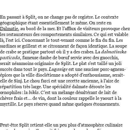
En passant à Split, on ne change pas de registre. Le contexte
géographique étant essentiellement le même. On reste en
Dalmatie
, au bord de la mer. Et l’afflux de visiteurs provoque chez
les restaurateurs des comportements similaires. Ce qui est valable
là, l’est ici. Concernant le tout-venant comme le fin du fin. Les
sardines se grillent et se citronnent de façon identique. La soupe
de crabe se pratique partout où il y a des crabes. La
dalmatinska
pasticada
, fameuse daube de bœuf servie avec des gnocchis,
serait néanmoins originaire de Split. Le plat s’est taillé un joli
succès dans tout le pays.
Luganige
est une saucisse porc-agneau-
épices que la ville dioclétienne a adopté d’enthousiasme, serait-
elle de Sinj. Le chou farci est une recette ancienne, à l’aire de
répartition très large. Une spécialité dalmate déroute les
œnophiles : la
bikla
. C’est un mélange désaltérant de lait de
chèvre frais et… de vin, dont la couleur rappelle le yaourt à la
myrtille. Le pays réserve quand même quelques étonnements.
Peut-être Split retient-elle un peu plus d’atmosphère culinaire