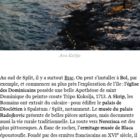
Ana Kutija
Au sud de Split, il y a surtout
Brac
. On peut s’installer à
Bol
, par
exemple, et commencer au plus près l’exploration de l’île :
l’église
des Dominicains
possède une belle Apothéose de saint
Dominique du peintre croate Tripo Kokolja, 1713. A
Skrip
, les
Romains ont extrait du calcaire - pour édifier le
palais de
Dioclétien
à Spalatum / Split, notamment. Le
musée du palais
Radojkovic
présente de belles pièces antiques, mais documente
aussi la vie rurale traditionnelle. La route vers
Nerezisca
est des
plus pittoresques. A flanc de rocher, l’
ermitage-musée de Blaca
e
époustoufle. Fondé par des ermites franciscains au XVI
siècle, il