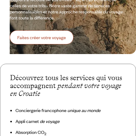
celles de votre tribu. Notre vaste gamme de services
personnalisables et notre approche responsable du voyage
font toute la différence.
Faites créer votre voyage
Découvrez tous les services qui vous
accompagnent
pendant votre voyage
en Croatie
Conciergerie francophone
unique au monde
Appli carnet
de voyage
Absorption CO
2